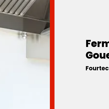
Ferm
Gou
Fourtec