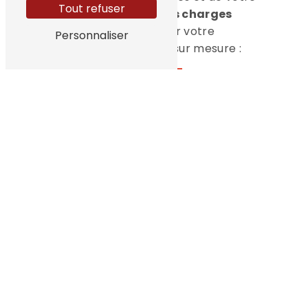
Tout refuser
concept. Votre
cahier des charges
détaillé
permet d’adapter votre
Personnaliser
environnement de travail sur mesure :
Snack
Pizzeria
Sandwicherie
Armoire à chambre froide
Équipements inox
Saladette
Four
Pétrin
Nos experts vous guident pour sélectionner
des solutions fiables, conformes aux
normes d’hygiène et de sécurité
, tout en
optimisant votre espace, votre organisation
et vos respactant vos attentes.