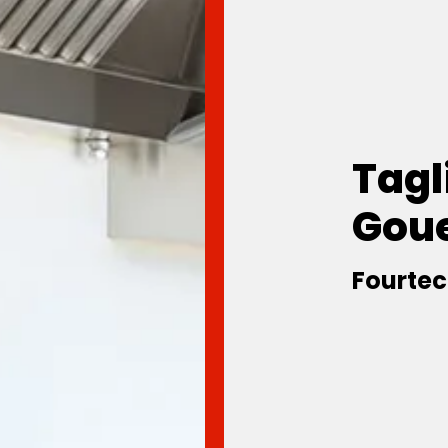
Tagl
Gou
Fourtec