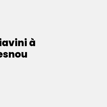
iavini à
esnou