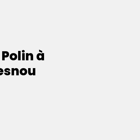
 Polin à
esnou