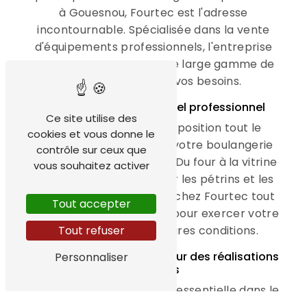
à Gouesnou, Fourtec est l'adresse
incontournable. Spécialisée dans la vente
d'équipements professionnels, l'entreprise
Fourtec vous propose une large gamme de
produits adaptés à vos besoins.
Un large choix de matériel professionnel
Ce site utilise des
Fourtec met à votre disposition tout le
cookies et vous donne le
nécessaire pour équiper votre boulangerie
contrôle sur ceux que
ou pâtisserie à Gouesnou. Du four à la vitrine
vous souhaitez activer
réfrigérée en passant par les pétrins et les
laminoirs, vous trouverez chez Fourtec tout
Tout accepter
ce dont vous avez besoin pour exercer votre
métier dans les meilleures conditions.
Tout refuser
Des produits de qualité pour des réalisations
Personnaliser
parfaites
La qualité des produits est essentielle dans le