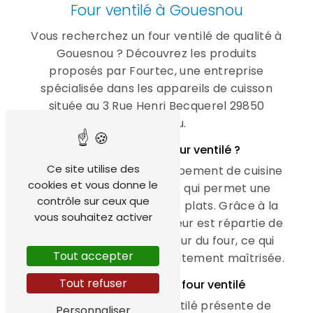
Four ventilé à Gouesnou
Vous recherchez un four ventilé de qualité à
Gouesnou ? Découvrez les produits
proposés par Fourtec, une entreprise
spécialisée dans les appareils de cuisson
située au 3 Rue Henri Becquerel 29850
Gouesnou.
Qu'est-ce qu'un four ventilé ?
Ce site utilise des
Un four ventilé est un équipement de cuisine
cookies et vous donne le
moderne et performant qui permet une
contrôle sur ceux que
cuisson homogène de vos plats. Grâce à la
vous souhaitez activer
ventilation forcée, la chaleur est répartie de
façon uniforme à l'intérieur du four, ce qui
Tout accepter
garantit une cuisson parfaitement maîtrisée.
Tout refuser
Les avantages d'un four ventilé
L'utilisation d'un four ventilé présente de
Personnaliser