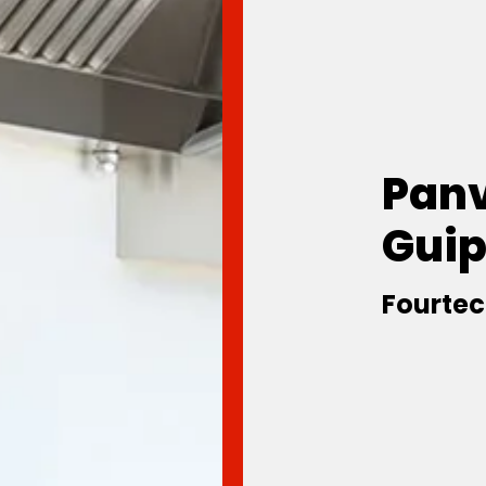
Panv
Gui
Fourtec