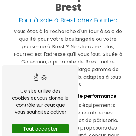
Brest
Four à sole à Brest chez Fourtec
Vous êtes à la recherche d'un four à sole de
qualité pour votre boulangerie ou votre
pâtisserie à Brest ? Ne cherchez plus,
Fourtec est l'adresse qu'il vous faut. Située à
Gouesnou, à proximité de Brest, notre
entreprise propose une large gamme de
fours à sole professionnels, adaptés à tous
les besoins.
Ce site utilise des
Des fours à sole de haute performance
cookies et vous donne le
Les fours à sole sont des équipements
contrôle sur ceux que
vous souhaitez activer
indispensables pour de nombreuses
activités de boulangerie et de pâtisserie.
Chez Fourtec, nous vous proposons des
Tout accepter
fours à sole de haute qualité, conçus pour