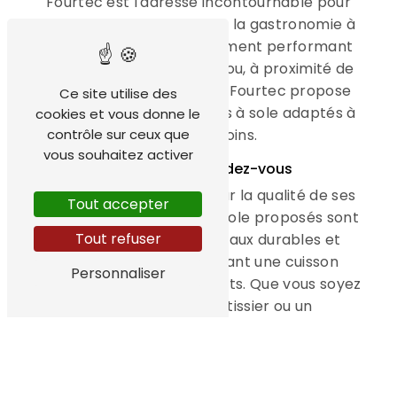
Fourtec est l'adresse incontournable pour
tous les professionnels de la gastronomie à
la recherche d'un équipement performant
et fiable. Située à Gouesnou, à proximité de
Concarneau, l'entreprise Fourtec propose
Ce site utilise des
une large gamme de fours à sole adaptés à
cookies et vous donne le
contrôle sur ceux que
tous les besoins.
vous souhaitez activer
La qualité au rendez-vous
Fourtec est reconnue pour la qualité de ses
Tout accepter
équipements. Les fours à sole proposés sont
Tout refuser
conçus avec des matériaux durables et
performants, garantissant une cuisson
Personnaliser
optimale pour tous vos plats. Que vous soyez
un boulanger, un pâtissier ou un
restaurateur, vous trouverez chez Fourtec le
four à sole parfaitement adapté à votre
activité.