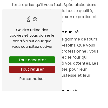
l'entreprise qu'il vous faut. Spécialisée dans
la conception de fours de haute qualité,
Fourtec est reconnue pour son expertise et
sa fiabilité.
Ce site utilise des
Des fours Polin de qualité
cookies et vous donne le
Fourtec propose une large gamme de fours
contrôle sur ceux que
Polin adaptés à tous les besoins. Que vous
vous souhaitez activer
soyez un particulier ou un professionnel, vous
trouverez chez Fourtec le four qui
Tout accepter
correspond parfaitement à vos attentes. Les
Tout refuser
fours Polin sont réputés pour leur
performance, leur robustesse et leur
Personnaliser
fiabilité.
Un service personnalisé
En choisissant Fourtec, vous bénéficierez
d'un service clientèle personnalisé. L'équipe