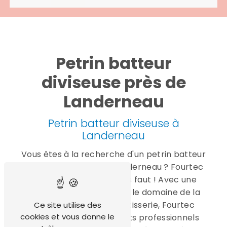
Petrin batteur
diviseuse près de
Landerneau
Petrin batteur diviseuse à
Landerneau
Vous êtes à la recherche d'un petrin batteur
diviseuse de qualité à Landerneau ? Fourtec
est l'entreprise qu'il vous faut ! Avec une
expertise reconnue dans le domaine de la
boulangerie et de la pâtisserie, Fourtec
Ce site utilise des
cookies et vous donne le
propose des équipements professionnels