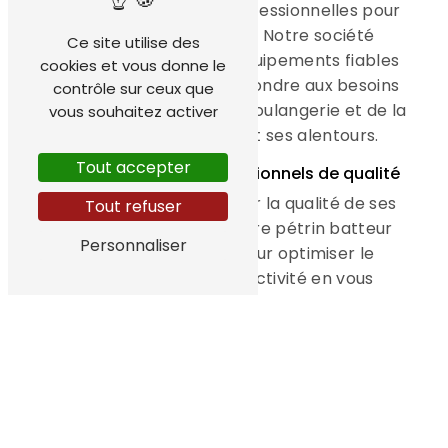
gamme de machines professionnelles pour
les métiers de bouche. Notre société
Ce site utilise des
s'engage à fournir des équipements fiables
cookies et vous donne le
et performants pour répondre aux besoins
contrôle sur ceux que
des professionnels de la boulangerie et de la
vous souhaitez activer
pâtisserie à Quimper et ses alentours.
Tout accepter
Des équipements professionnels de qualité
Fourtec est reconnu pour la qualité de ses
Tout refuser
produits et services. Notre pétrin batteur
Personnaliser
diviseuse est conçu pour optimiser le
rendement de votre activité en vous
permettant de réaliser des préparations
parfaitement homogènes et régulières.
Grâce à notre expertise et notre savoir-
faire, nous vous garantissons des
équipements performants et durables pour
vous accompagner dans votre quotidien.