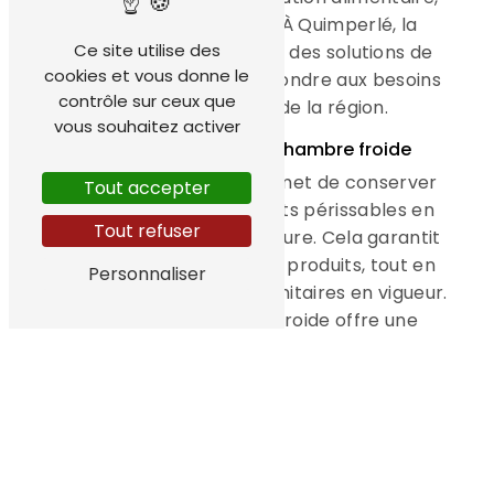
ou encore de la santé. À Quimperlé, la
Ce site utilise des
société Fourtec propose des solutions de
cookies et vous donne le
chambre froide pour répondre aux besoins
contrôle sur ceux que
des professionnels de la région.
vous souhaitez activer
Les avantages d'une chambre froide
Une chambre froide permet de conserver
Tout accepter
efficacement des produits périssables en
Tout refuser
contrôlant leur température. Cela garantit
une meilleure qualité des produits, tout en
Personnaliser
respectant les normes sanitaires en vigueur.
De plus, une chambre froide offre une
grande capacité de stockage, ce qui est
idéal pour les entreprises qui gèrent de gros
volumes de marchandises.
Fourtec : votre partenaire pour l'installation
de votre chambre froide