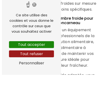
l'installation de chambres froides sur mesure
pour répondre à vos besoins spécifiques.
Ce site utilise des
Les avantages d'une chambre froide pour
cookies et vous donne le
votre activité à Concarneau
contrôle sur ceux que
Une chambre froide est un équipement
vous souhaitez activer
indispensable pour les professionnels de la
restauration, de la distribution alimentaire,
Tout accepter
ou de l'industrie agroalimentaire à
Concarneau. Elle permet de maintenir vos
Tout refuser
produits à la température idéale pour
Personnaliser
assurer leur qualité et leur fraîcheur.
Grâce à une chambre froide adaptée, vous
pouvez optimiser le stockage de vos
denrées périssables, réduire les pertes et
garantir la sécurité alimentaire de vos
clients à Concarneau.