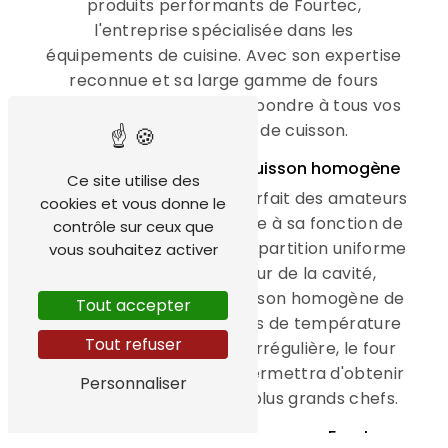
produits performants de Fourtec,
l'entreprise spécialisée dans les
équipements de cuisine. Avec son expertise
reconnue et sa large gamme de fours
ventilés, Fourtec saura répondre à tous vos
besoins en matière de cuisson.
Un four ventilé pour une cuisson homogène
Ce site utilise des
Le four ventilé est l'allié parfait des amateurs
cookies et vous donne le
de cuisine exigeants. Grâce à sa fonction de
contrôle sur ceux que
ventilation, il assure une répartition uniforme
vous souhaitez activer
de la chaleur à l'intérieur de la cavité,
garantissant ainsi une cuisson homogène de
Tout accepter
vos plats. Fini les inégalités de température
Tout refuser
et les risques de cuisson irrégulière, le four
ventilé de Fourtec vous permettra d'obtenir
Personnaliser
des résultats dignes des plus grands chefs.
Optez pour la performance avec Fourtec