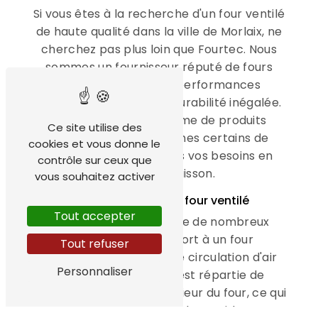
Si vous êtes à la recherche d'un four ventilé
de haute qualité dans la ville de Morlaix, ne
cherchez pas plus loin que Fourtec. Nous
sommes un fournisseur réputé de fours
ventilés, offrant des performances
exceptionnelles et une durabilité inégalée.
Avec notre large gamme de produits
Ce site utilise des
disponibles, nous sommes certains de
cookies et vous donne le
pouvoir répondre à tous vos besoins en
contrôle sur ceux que
matière de cuisson.
vous souhaitez activer
Les avantages d'un four ventilé
Tout accepter
Un four ventilé présente de nombreux
avantages par rapport à un four
Tout refuser
traditionnel. Grâce à une circulation d'air
Personnaliser
optimisée, la chaleur est répartie de
manière uniforme à l'intérieur du four, ce qui
permet une cuisson plus rapide et